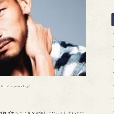
p://image.topicks.jp/
ければカッコよさが台無しになってしまいます。