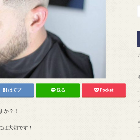
はてブ
送る
Pocket
すか？！
には大切です！