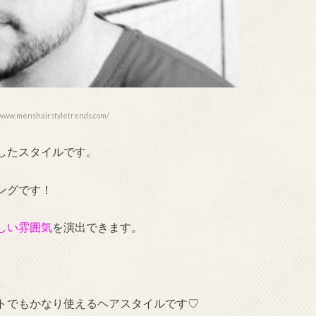
w.menshairstyletrends.com/
したスタイルです。
ングです！
しい雰囲気
を演出できます。
トでもかなり使えるヘアスタイルです♡