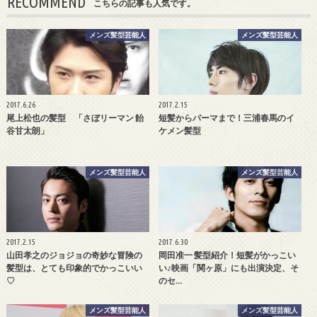
RECOMMEND
こちらの記事も人気です。
メンズ髪型芸能人
メンズ髪型芸能人
2017.6.26
2017.2.15
尾上松也の髪型 「さぼリーマン 飴
短髪からパーマまで！三浦春馬のイ
谷甘太朗」
ケメン髪型
メンズ髪型芸能人
メンズ髪型芸能人
2017.2.15
2017.6.30
山田孝之のジョジョの奇妙な冒険の
岡田准一 髪型紹介！短髪がかっこい
髪型は、とても印象的でかっこいい
い♪映画「関ヶ原」にも出演決定、そ
♡
のセ…
メンズ髪型芸能人
メンズ髪型芸能人