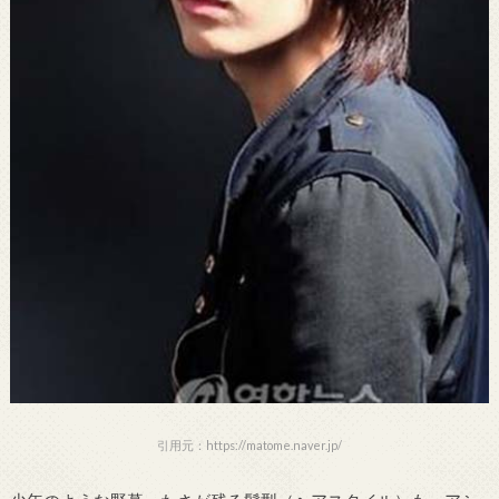
引用元：https://matome.naver.jp/