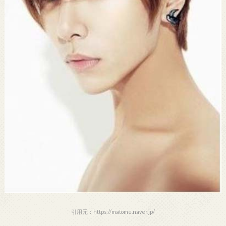
引用元：https://matome.naver.jp/