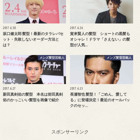
2017.6.30
2017.6.26
坂口健太郎 髪型！最新のタラレバセ
賀来賢人の髪型 ショートの黒髪も
ット・失敗しないオーダー方法と
オシャレ！ドラマ「さえない」の髪
は？
型が人気…
メンズ髪型芸能人
メンズ髪型芸能人
2017.6.27
2017.6.23
新田真剣佑の髪型 本名は前田真剣
長瀬智也 髪型！「ごめん、愛して
佑のかっこいい髪型を画像で紹介
る」に登場決定！最近のオールバッ
クのセッ…
スポンサーリンク