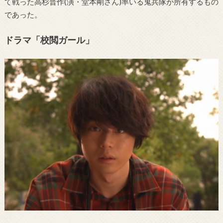
て戦った高杉晋作(演・堂本剛さん)率いる鬼兵隊が所有するもの
であった。
ドラマ「校閲ガール」