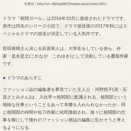
引用元：http://xn--t8j0ayjlb8159avq6e.xyz/archives/3551
ドラマ「校閲ガール」は2016年10月に放送されたドラマです。
原作は同名のシリーズ小説で、ドラマ放送後の2017年秋にはス
ペシャルドラマの放送が決定している人気作です。
菅田将暉さん演じる折原幸人は、大学生をしている傍ら、作
家・是永是之(これなが これゆき)として活動している覆面作家
です。
ドラマのあらすじ
ファッション誌の編集者を夢見ていた主人公・河野悦子(演・石
原さとみさん)は、入社早々校閲部に配属される。校閲部という
地味な仕事ということもあって本腰を入れられなかったが、同
じ校閲部の仲間や短刀作家に叱咤激励され、徐々に校閲部の仕
事を糧にして憧れのファッション雑誌の編集に生かそうと考え
るようになる。