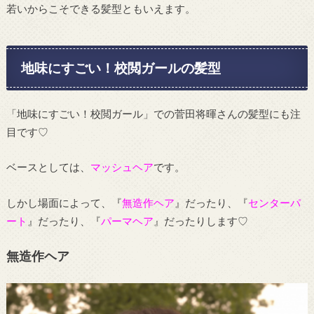
若いからこそできる髪型ともいえます。
地味にすごい！校閲ガールの髪型
「地味にすごい！校閲ガール」での菅田将暉さんの髪型にも注
目です♡
ベースとしては、
マッシュヘア
です。
しかし場面によって、『
無造作ヘア
』だったり、『
センターパ
ート
』だったり、『
パーマヘア
』だったりします♡
無造作ヘア