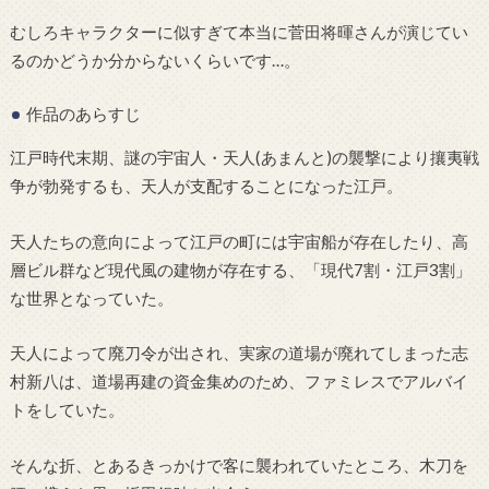
むしろキャラクターに似すぎて本当に菅田将暉さんが演じてい
るのかどうか分からないくらいです…。
作品のあらすじ
江戸時代末期、謎の宇宙人・天人(あまんと)の襲撃により攘夷戦
争が勃発するも、天人が支配することになった江戸。
天人たちの意向によって江戸の町には宇宙船が存在したり、高
層ビル群など現代風の建物が存在する、「現代7割・江戸3割」
な世界となっていた。
天人によって廃刀令が出され、実家の道場が廃れてしまった志
村新八は、道場再建の資金集めのため、ファミレスでアルバイ
トをしていた。
そんな折、とあるきっかけで客に襲われていたところ、木刀を