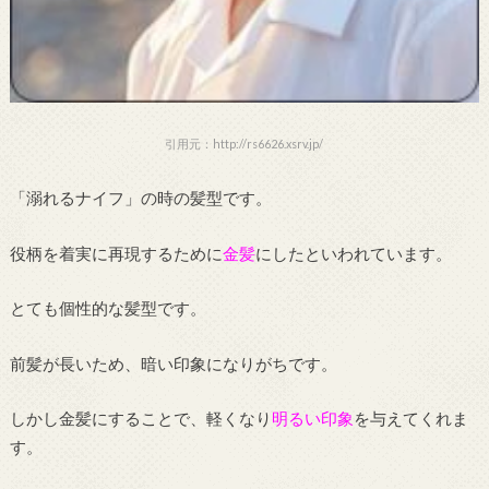
引用元：http://rs6626.xsrv.jp/
「溺れるナイフ」の時の髪型です。
役柄を着実に再現するために
金髪
にしたといわれています。
とても個性的な髪型です。
前髪が長いため、暗い印象になりがちです。
しかし金髪にすることで、軽くなり
明るい印象
を与えてくれま
す。