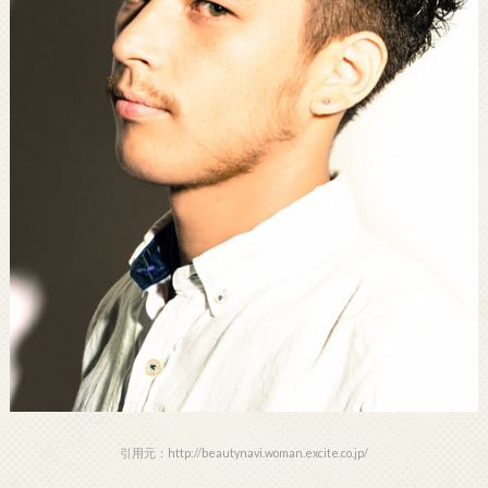
引用元：http://beautynavi.woman.excite.co.jp/