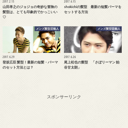
2017.2.15
2017.6.15
山田孝之のジョジョの奇妙な冒険の
shokichiの髪型 最新の短髪パーマを
髪型は、とても印象的でかっこいい
セットする方法
♡
メンズ髪型芸能人
メンズ髪型芸能人
2017.6.29
2017.6.26
登坂広臣 髪型！最新の短髪・パーマ
尾上松也の髪型 「さぼリーマン 飴
のセット方法とは？
谷甘太朗」
スポンサーリンク