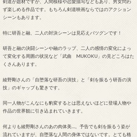
剣道が題材ですが、人間模様や恋愛描写などもあり、男女問わ
ず楽しめる作品です。もちろん剣道映画ならではのアクション
シーンもあります。
特に研吾と融、二人の対決シーンは見応えバツグンです！
研吾と融の決闘シーンや融のラップ、二人の感情の変化によっ
て変化する周囲の状況など「武曲 MUKOKU」の見どころはた
くさんあります。
綾野剛さんの「自堕落な研吾の演技」と「剣を振るう研吾の演
技」のギャップも驚きです。
同一人物がこんなにも豹変するとは思えないほどに登場人物や
作品の世界観に引き込まれていきます。
何よりも綾野剛さんのあの肉体美…。予告でも剣を振るう姿が
流れていますが、自堕落な人間の身体ではないです。とても格