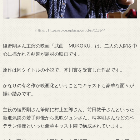
引用元：https://spice.eplus.jp/articles/118644
綾野剛さん主演の映画「武曲 MUKOKU」は、二人の人間を中
心に描かれる剣道が題材の映画です。
原作は同タイトルの小説で、芥川賞を受賞した作品です。
かなりの有名作が映画化ということでキャストも豪華な面々が
揃い踏みです。
主役の綾野剛さん筆頭に村上虹郎さん、前田敦子さんといった
新進気鋭の若手俳優から風吹ジュンさん、柄本明さんなどのベ
テラン俳優といった豪華キャスト陣で構成されています。