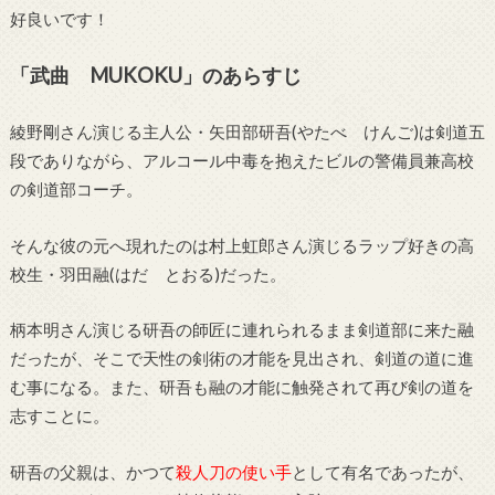
好良いです！
「武曲 MUKOKU」のあらすじ
綾野剛さん演じる主人公・矢田部研吾(やたべ けんご)は剣道五
段でありながら、アルコール中毒を抱えたビルの警備員兼高校
の剣道部コーチ。
そんな彼の元へ現れたのは村上虹郎さん演じるラップ好きの高
校生・羽田融(はだ とおる)だった。
柄本明さん演じる研吾の師匠に連れられるまま剣道部に来た融
だったが、そこで天性の剣術の才能を見出され、剣道の道に進
む事になる。また、研吾も融の才能に触発されて再び剣の道を
志すことに。
研吾の父親は、かつて
殺人刀の使い手
として有名であったが、