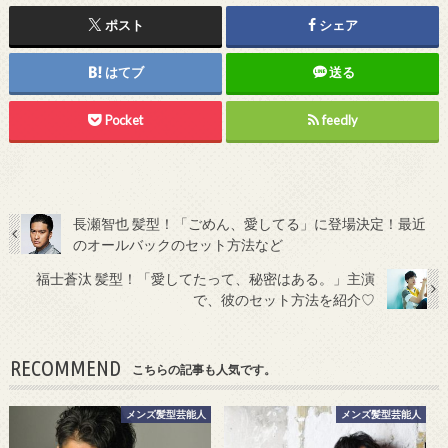
ポスト
シェア
はてブ
送る
Pocket
feedly
長瀬智也 髪型！「ごめん、愛してる」に登場決定！最近
のオールバックのセット方法など
福士蒼汰 髪型！「愛してたって、秘密はある。」主演
で、彼のセット方法を紹介♡
RECOMMEND
こちらの記事も人気です。
メンズ髪型芸能人
メンズ髪型芸能人