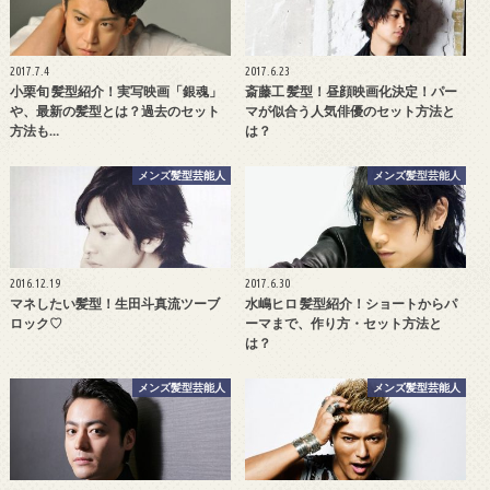
2017.7.4
2017.6.23
小栗旬 髪型紹介！実写映画「銀魂」
斎藤工 髪型！昼顔映画化決定！パー
や、最新の髪型とは？過去のセット
マが似合う人気俳優のセット方法と
方法も…
は？
メンズ髪型芸能人
メンズ髪型芸能人
2016.12.19
2017.6.30
マネしたい髪型！生田斗真流ツーブ
水嶋ヒロ 髪型紹介！ショートからパ
ロック♡
ーマまで、作り方・セット方法と
は？
メンズ髪型芸能人
メンズ髪型芸能人