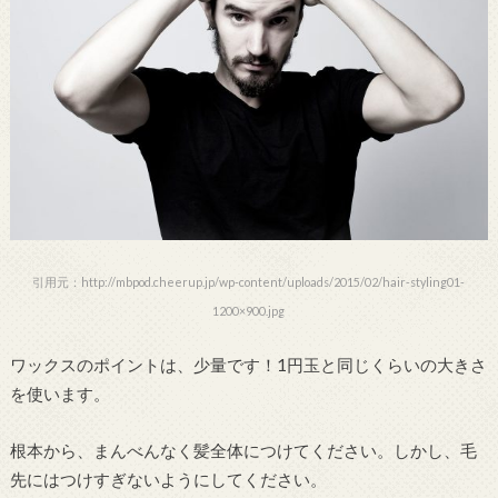
引用元：http://mbpod.cheerup.jp/wp-content/uploads/2015/02/hair-styling01-
1200×900.jpg
ワックスのポイントは、少量です！1円玉と同じくらいの大きさ
を使います。
根本から、まんべんなく髪全体につけてください。しかし、毛
先にはつけすぎないようにしてください。