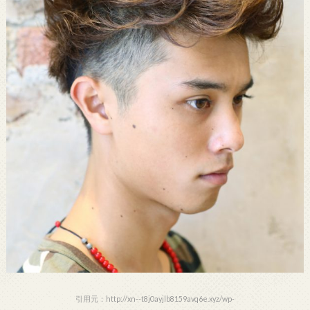
引用元：http://xn--t8j0ayjlb8159avq6e.xyz/wp-