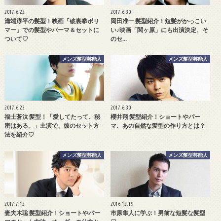
2017.6.22
2017.6.30
溝端淳平の髪型！映画「破裏拳ポリ
岡田准一 髪型紹介！短髪がかっこい
マー」での髪型やパーマ＆セットに
い♪映画「関ヶ原」にも出演決定、そ
ついて♡
のセ…
メンズ髪型芸能人
メンズ髪型芸能人
2017.6.23
2017.6.30
福士蒼汰 髪型！「愛してたって、秘
櫻井翔 髪型紹介！ショートやパー
密はある。」主演で、彼のセット方
マ、あの自然な髪型の作り方とは？
法を紹介♡
メンズ髪型芸能人
メンズ髪型芸能人
2017.7.12
2016.12.19
妻夫木聡 髪型紹介！ショートやパー
市原隼人に学ぶ！男前な短髪な髪型