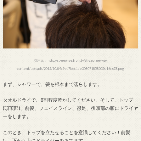
引用元：http://st-george.from.tv/st-george/wp-
content/uploads/2015/10/d9c9ec7bec1ae308071858039d16c678.png
まず、シャワーで、髪を根本まで濡らします。
タオルドライで、8割程度乾かしてください。そして、トップ
(頭頂部)、前髪、フェイスライン、襟足、後頭部の順にドライヤ
ーをします。
このとき、トップを立たせることを意識してください！前髪
は、下から上にドライヤーをあてます。