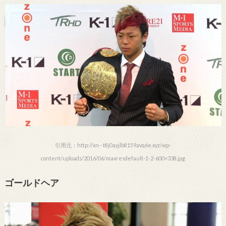
引用元：http://xn--t8j0ayjlb8159avq6e.xyz/wp-
content/uploads/2016/06/maxresdefault-1-2-600×338.jpg
ゴールドヘア