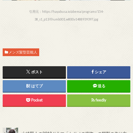
引用元：https://hayabusa.io/abema/programs/154-
38_s1_p13/thumb001.w800.v1488939397.jpg
メンズ髪型芸能人
ポスト
シェア
はてブ
送る
Pocket
feedly