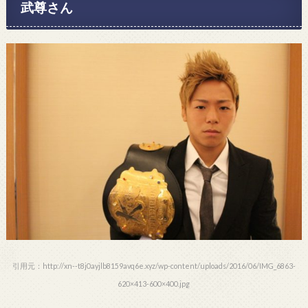
武尊さん
引用元：http://xn--t8j0ayjlb8159avq6e.xyz/wp-content/uploads/2016/06/IMG_6863-
620×413-600×400.jpg