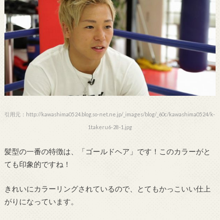
引用元：http://kawashima0524.blog.so-net.ne.jp/_images/blog/_60c/kawashima0524/k-
1takeru6-28-1.jpg
髪型の一番の特徴は、「ゴールドヘア」です！このカラーがと
ても印象的ですね！
きれいにカラーリングされているので、とてもかっこいい仕上
がりになっています。