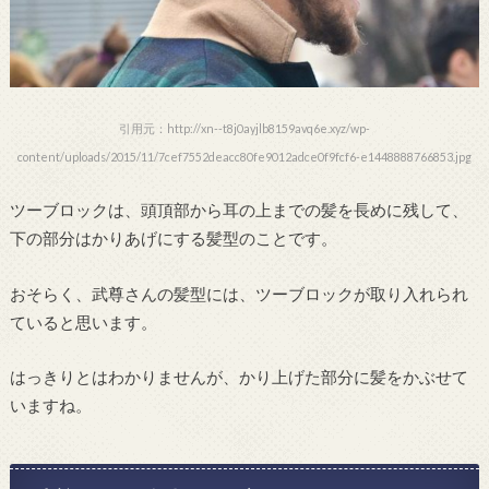
引用元：http://xn--t8j0ayjlb8159avq6e.xyz/wp-
content/uploads/2015/11/7cef7552deacc80fe9012adce0f9fcf6-e1448888766853.jpg
ツーブロックは、頭頂部から耳の上までの髪を長めに残して、
下の部分はかりあげにする髪型のことです。
おそらく、武尊さんの髪型には、ツーブロックが取り入れられ
ていると思います。
はっきりとはわかりませんが、かり上げた部分に髪をかぶせて
いますね。