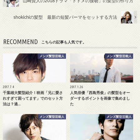
山崎賢人の2018ドラマ「トドメの接吻」の髪型の作り方
shokichiの髪型 最新の短髪パーマをセットする方法
RECOMMEND
こちらの記事も人気です。
メンズ髪型芸能人
メンズ髪型芸能人
2017.7.4
2017.1.26
千葉雄大髪型紹介！映画「兄に愛さ
人気俳優「西島秀俊」の髪型をオー
れすぎて困ってます」でのセット方
ダーするポイントを画像で集めまし
法は？過…
た
メンズ髪型芸能人
メンズ髪型芸能人