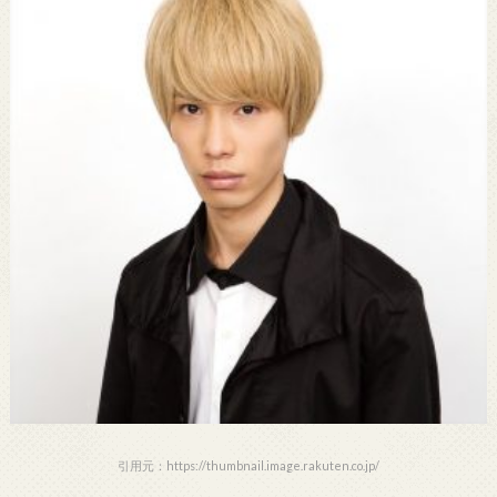
引用元：https://thumbnail.image.rakuten.co.jp/