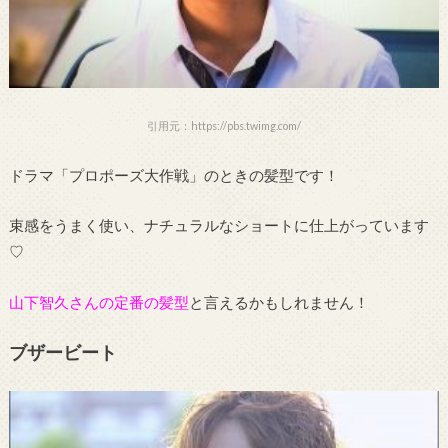
引用元：https://pbs.twimg.com/
ドラマ「プロポーズ大作戦」のときの髪型です！
束感をうまく使い、ナチュラルなショートに仕上がっています
♡
山下智久さんの定番の髪型
と言えるかもしれません！
ブザービート