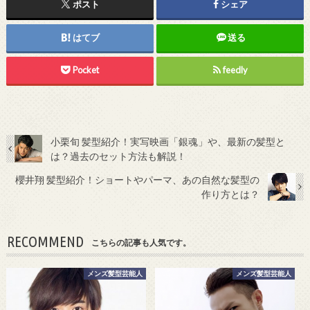
ポスト
シェア
はてブ
送る
Pocket
feedly
小栗旬 髪型紹介！実写映画「銀魂」や、最新の髪型と
は？過去のセット方法も解説！
櫻井翔 髪型紹介！ショートやパーマ、あの自然な髪型の
作り方とは？
RECOMMEND
こちらの記事も人気です。
メンズ髪型芸能人
メンズ髪型芸能人