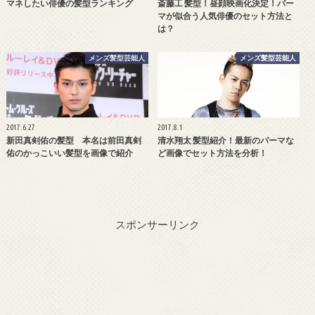
マネしたい俳優の髪型ランキング
斎藤工 髪型！昼顔映画化決定！パー
マが似合う人気俳優のセット方法と
は？
メンズ髪型芸能人
メンズ髪型芸能人
2017.6.27
2017.8.1
新田真剣佑の髪型 本名は前田真剣
清水翔太 髪型紹介！最新のパーマな
佑のかっこいい髪型を画像で紹介
ど画像でセット方法を分析！
スポンサーリンク