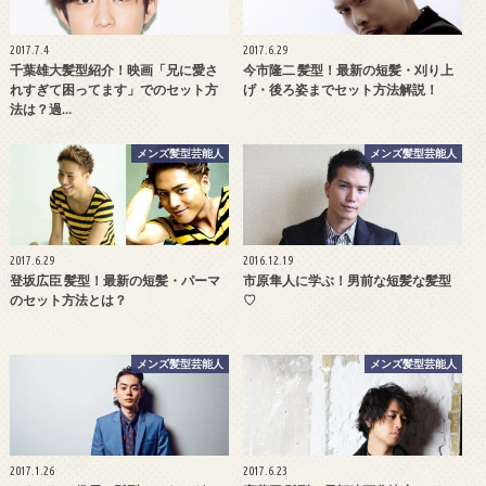
2017.7.4
2017.6.29
千葉雄大髪型紹介！映画「兄に愛さ
今市隆二 髪型！最新の短髪・刈り上
れすぎて困ってます」でのセット方
げ・後ろ姿までセット方法解説！
法は？過…
メンズ髪型芸能人
メンズ髪型芸能人
2017.6.29
2016.12.19
登坂広臣 髪型！最新の短髪・パーマ
市原隼人に学ぶ！男前な短髪な髪型
のセット方法とは？
♡
メンズ髪型芸能人
メンズ髪型芸能人
2017.1.26
2017.6.23