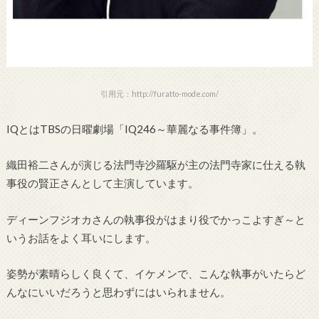
引用元：http://furatto-mode.com/
IQとはTBSの日曜劇場「IQ246～華麗なる事件簿」。
織田裕二さんが演じる法門寺沙羅駆が主の法門寺家に仕える執
事役の賢正さんとして主演しています。
ディーンフジオカさんの執事役がはまり役でかっこよすぎ～と
いうお話をよく耳いにします。
姿勢が素晴らしく良くて、イケメンで、こんな執事がいたらど
んなにいいだろうと思わずにはいられません。