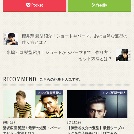
Pocket
feedly
櫻井翔 髪型紹介！ショートやパーマ、あの自然な髪型の
作り方とは？
水嶋ヒロ 髪型紹介！ショートからパーマまで、作り方・
セット方法とは？
RECOMMEND
こちらの記事も人気です。
メンズ髪型芸能人
メンズ髪型芸能人
2017.6.29
2016.12.26
登坂広臣 髪型！最新の短髪・パーマ
【伊勢谷友介の髪型】最新ツーブロ
のセット方法とは？
ックを女子好みに仕上げてみる！