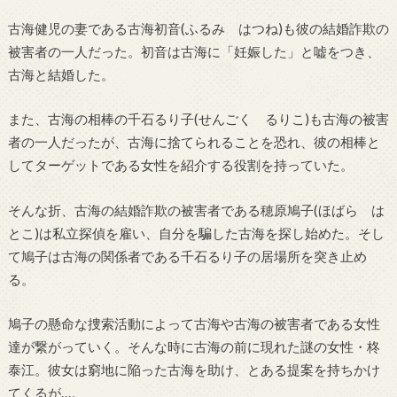
古海健児の妻である古海初音(ふるみ はつね)も彼の結婚詐欺の
被害者の一人だった。初音は古海に「妊娠した」と嘘をつき、
古海と結婚した。
また、古海の相棒の千石るり子(せんごく るりこ)も古海の被害
者の一人だったが、古海に捨てられることを恐れ、彼の相棒と
してターゲットである女性を紹介する役割を持っていた。
そんな折、古海の結婚詐欺の被害者である穂原鳩子(ほばら は
とこ)は私立探偵を雇い、自分を騙した古海を探し始めた。そし
て鳩子は古海の関係者である千石るり子の居場所を突き止め
る。
鳩子の懸命な捜索活動によって古海や古海の被害者である女性
達が繋がっていく。そんな時に古海の前に現れた謎の女性・柊
泰江。彼女は窮地に陥った古海を助け、とある提案を持ちかけ
てくるが…。