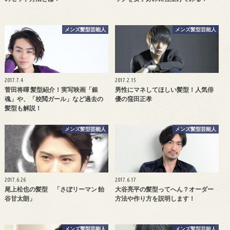
メンズ髪型芸能人
メンズ髪型芸能人
2017.7.4
2017.2.15
菅田将暉 髪型紹介！実写映画「銀
男性にマネしてほしい髪型！人気俳
魂」や、「校閲ガール」など過去の
優の窪田正孝
髪型も解説！
メンズ髪型芸能人
メンズ髪型芸能人
2017.6.26
2017.6.17
尾上松也の髪型 「さぼリーマン 飴
大谷亮平の髪型ってへん？オーダー
谷甘太朗」
方法や作り方を説明します！
メンズ髪型芸能人
メンズ髪型芸能人