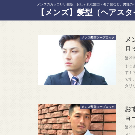
メンズのカッコいい髪型、おしゃれな髪型・モテ髪など、男性の
【メンズ】髪型（ヘアスタ
メ
メンズ髪型ツーブロック
ロ
2016
すっ
す！
です
タリ
お
メンズ髪型ツーブロック
ョ
2016
メン