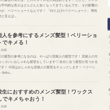
の平均的な長さはどんどんと短くなってきているんです。 その影響の
つが、ベリーショートなんです！ 「刈り上げ×ベリーショート」 男性
型と言えば…
能人を参考にするメンズ髪型！ベリーショ
トでキメる！
.12.05
ズの髪型の参考になるのは、やっぱり芸能人の髪型です！ 芸能人の方
カッコいいおしゃれな髪型をしています♡ 自分に合う髪型が見つかる
です！ 今回はおしゃれな芸能人の髪型をチェックします！ ベリーシ
 &nbs…
校生におすすめのメンズ髪型！ワックス
しでキメちゃおう！
.12.05