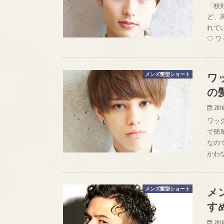
「校
ど、
れて
♡ 
ワ
メンズ髪型ショート
の
2016
ワッ
で簡
なの
かわ
メ
メンズ髪型ショート
す
2016