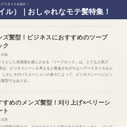
ヘアスタイルを紹介！
イル）｜おしゃれなモテ髪特集！
ンズ髪型！ビジネスにおすすめのツーブ
ック
.12.05
きりとした清潔感を感じさせる「ツーブロック」は、とても人気で
 実は、ビジネスシーンを考えると敬遠されがちなヘアースタイルなん
。 しかしそのバリエーションの多さによって、ビジネスシーンにピッ
な髪型でもありま…
すすめのメンズ髪型！刈り上げ×ベリーシ
ート
.12.05
ズの髪型の長さは、どのスタイルも人気はあります！ しかし、メンズ