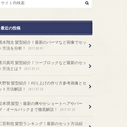
最近の投稿
清水翔太 髪型紹介！最新のパーマなど画像でセッ
ト方法を分析！
2017.08.01
香川真司 髪型紹介！ツーブロックなど最新のセッ
ト方法とは？
2017.07.31
大野智 髪型紹介！刈り上げの作り方参考画像とセ
ット方法解説！
2017.07.30
松本潤 髪型！最新の爽やかショートヘアやパー
マ・オールバックまで徹底解説！
2017.07.29
二宮和也 髪型ランキング！最新のセット方法紹