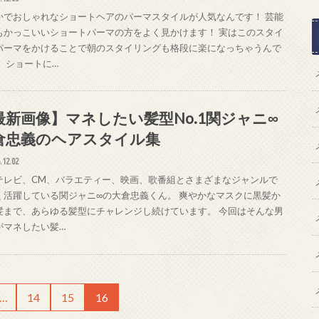
かでおしゃれなショートヘアのパーマスタイルが人気なんです！ 芸能
もかっこいいショートパーマの方をよく見かけます！ 実はこのスタイ
パーマをかけることで朝のスタイリングも格段に楽になっちゃうんで
！ ショートに…
最新画像】マネしたい髪型No.1関ジャニ∞
倉忠義のヘアスタイル集
.12.02
テレビ、CM、バラエティー、映画、歌番組とさまざまなジャンルで
く活躍している関ジャニ∞の大倉忠義くん。 爽やかなマスクに黒髪か
髪まで、あらゆる髪型にチャレンジし続けています。 今回はそんな男
がマネしたい髪…
…
14
15
16