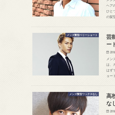
ヘア
ひと
の髪
芸
メンズ髪型ベリーショート
ー
2016
メン
は、
はず
ョート
高
メンズ髪型ワックスなし
な
2016