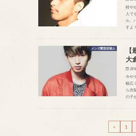
軽や
人で
ル、
すよ
【
メンズ髪型芸能人
大
2016
今や
幅広
ら赤
の子
<
1