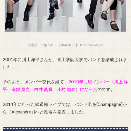
引用元：http://xn--u9j5h4aofc9l3j1081ad69aw3n.jp/
2001年に川上洋平さんが、青山学院大学でバンドを結成されま
した。
そのあと、メンバー交代を経て、
2010年に現メンバー（川上 洋
平、磯部 寛之、白井 眞輝、庄村 聡泰）になった
のです。
2014年に行った武道館ライブでは、バンド名を[Champagne]か
ら［Alexandros]へと改名を発表しました。