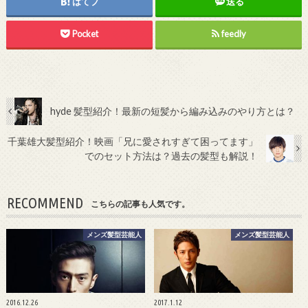
はてブ
送る
Pocket
feedly
hyde 髪型紹介！最新の短髪から編み込みのやり方とは？
千葉雄大髪型紹介！映画「兄に愛されすぎて困ってます」
でのセット方法は？過去の髪型も解説！
RECOMMEND
こちらの記事も人気です。
メンズ髪型芸能人
メンズ髪型芸能人
2016.12.26
2017.1.12