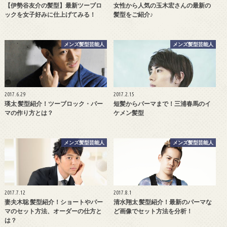
【伊勢谷友介の髪型】最新ツーブロ
女性から人気の玉木宏さんの最新の
ックを女子好みに仕上げてみる！
髪型をご紹介♪
メンズ髪型芸能人
メンズ髪型芸能人
2017.6.29
2017.2.15
瑛太 髪型紹介！ツーブロック・パー
短髪からパーマまで！三浦春馬のイ
マの作り方とは？
ケメン髪型
メンズ髪型芸能人
メンズ髪型芸能人
2017.7.12
2017.8.1
妻夫木聡 髪型紹介！ショートやパー
清水翔太 髪型紹介！最新のパーマな
マのセット方法、オーダーの仕方と
ど画像でセット方法を分析！
は？